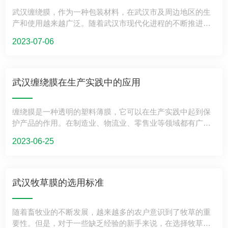
武汉缠绕膜，作为一种包装材料，在武汉市及周边地区的生
产和使用越来越广泛。随着武汉市现代化进程的不断推进，
武汉缠绕膜产业也将迎来更加广阔的发展空间。本文将围绕
2023-07-06
武汉缠绕膜产业的发展前景、技术创新、市场需求等方面进
行探讨和分析。 一、发展前景 随着武汉市经济的快速发展，
武汉缠绕膜产业逐渐崭露头角。未来，武汉缠绕膜产业将面
临更加广阔的市场和发展机遇。其中，以下几个方面将是武
武汉缠绕膜在生产实践中的应用
汉缠绕膜产业发展的重要方向： 1.产品创新：随着消费者对
包装品质和环保要求的提高，武汉缠绕膜产业需要不断推出
缠绕膜是一种透明的塑料薄膜，它可以在生产实践中起到保
具有自主知识产权的新型产品，以满足市场需求。 2.生产技
护产品的作用。在制造业、物流业、零售业等领域都有广泛
术升级：通过引进先进的生产技术和设备，提高武汉缠绕膜
的应用。本文将重点探讨武汉缠绕膜在生产实践中的应用及
的生产效率和产品质量，降低生产成本。 3.产业链整合：加
2023-06-25
其优势。 缠绕膜在生产实践中应用广泛，可以应用于以下领
强与上游原材料供应商和下游终端客户的合作，形成完整的
域： 制造业：制造业中的生产线上往往需要大量的包装材
产业链，提高产业整体竞争力。 二、技术创新 技术创新是推
料，缠绕膜可以作为一种优秀的包装材料，可以包装各种形
动武汉缠绕膜产业发展的重要动力。当前，武汉缠绕膜产业
状的产品，并且在运输和储存过程中保护产品不受损坏。 物
已经在以下几个方面取得了显著的技术成果： 1.生产工艺创
武汉牧草膜的选用标准
流业：物流公司需要将大量的货物进行打包和运输，缠绕膜
新：武汉缠绕膜的生产工艺不断优化，实现了生产效率和产
可以帮助物流公司快速打包货物，并且保证货物在运输过程
品质量的双重提升。 2.新型材料研发：针对环保需求，武汉
随着畜牧业的不断发展，越来越多的农户意识到了牧草的重
中不会损坏。 零售业：零售商需要将大量的商品进行打包和
缠绕膜产业积极开展新型环保材料的研发和应用，如生物降
要性。但是，对于一些缺乏经验的新手来说，在选择牧草膜
运输，缠绕膜可以快速打包商品，并且保证商品在运输过程
解材料等。 3.生产设备升级：引进先进的生产设备和技术，