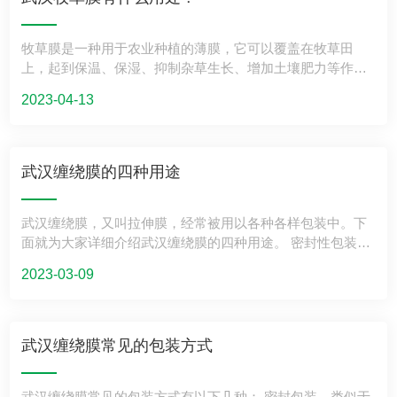
膜厂家。口碑良好的牧草膜厂家通常会受到广大客户的认可
格多样，能够满足不同产品的保护需求。用户可以根据产品
和好评，可以通过查看厂家的客户评价和口碑来评估其产品
的特点和要求，选用不同型号和规格的静电保护膜，以达到
牧草膜是一种用于农业种植的薄膜，它可以覆盖在牧草田
质量和服务水平。此外，可以咨询其他农民或者农业专家的
最佳的保护效果。
上，起到保温、保湿、抑制杂草生长、增加土壤肥力等作
建议，了解他们对不同牧草膜厂家的评价和建议，以便更好
用。接下来让我们来细了解一下武汉牧草膜的用处。 一、牧
地选择合适的厂家。 3.选择价格合理的牧草膜厂家。在选择
2023-04-13
草膜可以有效地保温。在冬季寒冷的气候中，牧草膜可以起
牧草膜厂家时，价格是一个重要的考虑因素。不同厂家的产
到很好的保温作用，使得土壤温度稳定在适宜的范围内，保
品价格可能存在差异，应该选择价格合理、性价比高的厂
证牧草的正常生长。同时，牧草膜还可以减少土壤的蒸发，
家。但是，价格不是固定的标准，不能只看价格而忽略产品
提高土壤湿度，从而为牧草的生长提供充足的水分。 二、牧
的质量和服务。 4.选择专业的牧草膜厂家。专业的牧草膜厂
武汉缠绕膜的四种用途
草膜可以抑制杂草生长。杂草是牧草生长的主要竞争对手，
家通常具有丰富的生产经验和技术，可以根据客户的需求量
如果不及时控制，就会对牧草的生长产生严重的影响。牧草
身定制产品，提供更加专业的技术指导和售后服务。在选择
武汉缠绕膜，又叫拉伸膜，经常被用以各种各样包装中。下
膜可以有效地防止杂草的生长，从而为牧草提供更多的养分
牧草膜厂家时，可以考虑选择具有专业团队和服务的厂家，
面就为大家详细介绍武汉缠绕膜的四种用途。 密封性包装：
和空间，让牧草能够更好地生长发育。 三、牧草膜还可以增
以确保产品质量和售后服务的可靠性。
密封性包装等同于热缩膜包装，膜绕着托盘把托盘装修全包
加土壤肥力。覆盖牧草膜可以防止土壤流失，同时能够保持
2023-03-09
起來，随后把两边的膜热封在一起产生密封式包装。 全宽包
土壤的湿度和温度，有利于土壤微生物的生长和繁殖，增加
装：全宽装规定膜宽充足遮盖托盘，托盘的样子标准，一般
土壤肥力。在牧草生长的过程中，牧草膜可以防止养分的流
合适薄膜薄厚为17～35μm，这类就需要加工厂订制尺寸样
失，为牧草的生长提供更多的养分。
子。 手工包装：手工包装是缠绕膜包装中非常简单的一种，
武汉缠绕膜常见的包装方式
把手工缠绕膜装在一个架子上或由手执，旋转托盘或将膜绕
托盘转。手工缠绕膜包装关键用在一般的托盘包装及其包裹
武汉缠绕膜常见的包装方式有以下几种： 密封包装，类似于