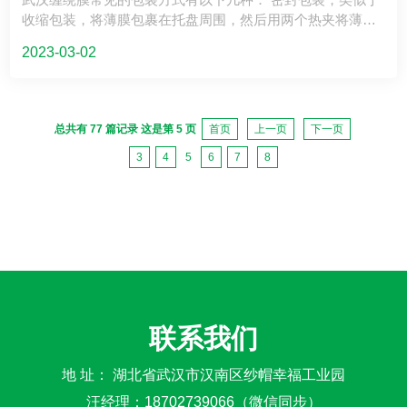
的托盘损坏后的再次包装。手工缠绕膜包装速度比较慢，合
收缩包装，将薄膜包裹在托盘周围，然后用两个热夹将薄膜
适的薄膜薄厚为15～20μm。 拉伸膜缠绕包装机包装：它是
的两端热封在一起。这是包装膜较早的应用方法，更多的包
一种机械设备包装方式，由托盘转动或膜绕托盘转动，将盘
2023-03-02
装方法也由此发展而来。 手工包装，这种包装是较为简单的
绕薄膜固定不动在支撑架上可左右挪动。这类包装工作能力
一种缠绕膜包装，将薄膜装在架子上或用手，由托盘旋转或
非常大，每钟头约15～18盘。合适的膜厚约15～25μm。 缠
薄膜绕托盘旋转。主要用于包装好的托盘损坏后的重新包
绕膜应用低成本，可节约很多电力能源；具备良好的透光
装，以及普通托盘包装。这种封装速度较慢。 缠绕机包装是
性，使包装物件别具一格；安全系数好，无毒性、无气味、
总共有 77 篇记录 这是第 5 页
首页
上一页
下一页
一种常见的机械包装方式。薄膜固定在支架上，可以上下移
提升生产率；对被包装物能具有防污、防水、保洁服务的功
3
4
5
6
7
8
动。这种包装可以很大，每小时大约15到18个托盘。适宜的
效使包装现坚固。 普遍适用出口贸易、食品工业、造纸工业
膜厚约为15-25μm； 卧式机械包装，不同于其他包装，由薄
艺术品、玻璃陶瓷、期刊杂志、电子设备、化工原材料等商
膜围绕物品旋转，适用于长条货物包装，如地毯、板材、纤
品的集装箱化包装。
维板、异形材料等。 纸管包装是拉伸膜的用途之一，比老式
的带拉伸膜的纸管包装要好。 小件物品的包装是的缠绕膜包
装方式，既可以减少材料消耗，又可以减少托盘的存储空
间。在国外，这种包装是在1984年推出的，仅仅一年之后，
市场上就出现了很多这样的包装，这种包装方式具有很大的
潜力。 管道和电缆的包装是拉伸膜在特殊领域应用的一个例
联系我们
子。包装设备安装在生产线末端，全自动拉伸膜可代替胶带
捆扎材料。还可以起到保养的作用。
地 址： 湖北省武汉市汉南区纱帽幸福工业园
汪经理：18702739066（微信同步）