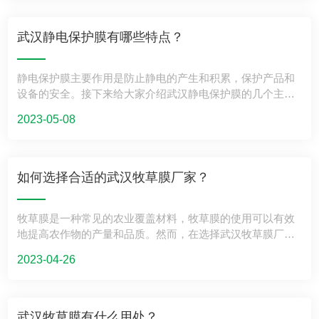
对于需要长时间存储的物品来说尤其重要，如建筑材料、金
会有所差别。一些商家可能会提供免费安装，而一些商家则
上下游企业建立紧密的合作关系，形成稳定的产业链，共同
属制品等。 2.耐磨性好：pe保护膜由耐磨材料制成，具有很
会收取较高的安装费用。 4.市场需求和竞争也会影响玻璃保
应对市场风险和挑战。 通过这些措施的实施，我们相信武汉
高的耐磨性，可以有效地防止被保护物品在运输和储存过程
护膜价格。如果市场需求大，供应商就可能会提高价格以获
武汉静电保护膜有哪些特点？
缠绕膜产业将迎来更加美好的未来。
中受到磨损和划伤。 3.易于安装和拆卸：pe保护膜的安装和
取更高的利润。而如果市场竞争激烈，供应商就可能会降低
拆卸非常方便，只需要将膜铺在被保护物品上，然后将其固
价格以吸引更多的消费者。 消费者在选择玻璃保护膜时，需
静电保护膜主要作用是防止静电的产生和积累，保护产品和
定即可。在需要拆卸的时候，只需要轻松撕下即可，不会对
要考虑这些因素并权衡价格和质量，选择适合自己的产品。
设备的安全。接下来给大家介绍武汉静电保护膜的几个主要
被保护物品造成任何损害。 4.可定制性强：pe保护膜可以根
特点： 1.防静电性能好 静电保护膜具有良好的防静电性能，
据不同的需要进行定制，例如可以根据被保护物品的形状和
2023-05-08
能有效地防止静电的产生和积累。在电子产品和塑料制品的
尺寸来裁剪膜的大小，也可以根据不同的颜色和印刷要求来
生产和加工过程中，静电保护膜能够减少、甚至消除静电带
定制膜的外观。 5.经济实用：相比于其他保护材料，pe保护
来的负面影响，提高产品的质量和安全性。 2.良好的透明度
膜价格相对较低，使用起来也非常节约。此外，由于pe保护
和光泽度 静电保护膜在保护产品的同时，不会影响产品的外
膜可以重复使用，因此可以在多次使用中实现更大的经济效
如何选择合适的武汉牧草膜厂家？
观和观感。静电保护膜具有良好的透明度和光泽度，能够有
益。
效地保护产品表面的光泽和清洁度，使产品更具美观性。 3.
牧草膜是一种常见的农业覆盖材料，牧草膜的使用可以有效
贴合性好 静电保护膜的贴合性能好，能够与产品表面完美贴
地提高农作物的产量和品质。然而，在选择武汉牧草膜厂家
合，不易脱落或起泡。静电保护膜使用方便，能够有效地保
时，应该如何选择呢？接下来让我们一起看看： 1.选择正规
护产品表面不受到刮擦、磨损等损伤，延长产品的使用寿
2023-04-26
的牧草膜厂家。正规的牧草膜厂家应该具备合法的生产资质
命。 4.环保可靠 静电保护膜是一种环保的材料，不会对环境
和专业的生产技术，产品质量有保障。在选择牧草膜厂家
和人体健康造成危害。静电保护膜使用寿命长，不易老化、
时，可以查看厂家的生产许可证和其他相关证书，以确保所
变质，能够长期保持其防静电性能和贴合性能，为产品提供
选厂家具有合法的资质和生产能力。 2.选择口碑良好的牧草
可靠的保护。 5.多种型号和规格可选 静电保护膜的型号和规
武汉牧草膜有什么用处？