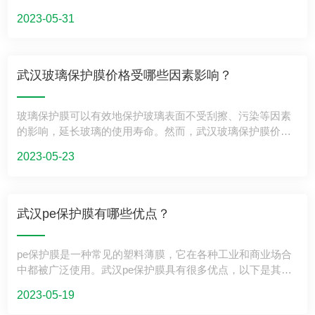
时可能会遇到一些困惑下面让我们一起来看看武汉牧草膜的
中不会损坏。 缠绕膜在生产实践中具有以下优势： 轻便：缠
提高武汉缠绕膜的生产效率和产品品质。 然而，武汉缠绕膜
2023-05-31
选用标准： 1.选择牧草膜的颜色十分重要。一般来说，黑色
绕膜非常轻便，可以方便地进行运输和储存。 透明：缠绕膜
产业在技术创新方面仍存在一些问题，如技术转化能力不
的牧草膜适用于不同的土壤类型，因为黑色可以吸收更多的
是透明的，可以方便地看到产品的形状和颜色。 柔韧：缠绕
足、自主创新能力较弱等。因此，未来需要加大对技术创新
太阳热量，从而提高土壤温度，加速种子发芽和植物生长。
膜非常柔韧，可以适应不同形状的产品包装。 防水：缠绕膜
的投入和支持，加强产学研合作，提升产业的技术创新能
但是在一些气温较高的地区，也有人会选择银色牧草膜。这
可以防止水进入包装内部，从而保护产品不受损坏。 易用：
力。 三、市场需求 1.行业趋势：随着包装行业的不断发展，
武汉玻璃保护膜价格受哪些因素影响？
是因为银色反射的太阳光能够保持土壤温度低，可以有效地
缠绕膜使用简单，不需要专业技能，任何人都可以轻松使
武汉缠绕膜市场需求将继续增长。未来，随着消费者对包装
防止植物受热胁迫。因此，选择牧草膜时应该结合当地的气
用。
品质和环保要求的提高，武汉缠绕膜市场将更加注重产品的
玻璃保护膜可以有效地保护玻璃表面不受刮擦、污染等因素
候情况进行选择。 2.选择牧草膜的厚度也是至关重要的。牧
质量和环保性能。 2.消费需求：随着消费者环保意识的增
的影响，延长玻璃的使用寿命。然而，武汉玻璃保护膜价格
草膜的厚度直接影响到其使用寿命和保护效果。通常情况
强，越来越多的终端客户将选择使用环保型的武汉缠绕膜产
受到多种因素的影响，下面让我们来看看： 1.品牌是影响玻
下，厚度越大的牧草膜越耐用，也能提供更好的保护效果。
品。此外，消费者对武汉缠绕膜的厚度、强度、防潮等性能
2023-05-23
璃保护膜价格的重要因素之一。市面上的玻璃保护膜品牌繁
但是这并不意味着越厚越好，因为过于厚重的牧草膜反而会
也将提出更高的要求。 3.竞争格局：在市场竞争方面，武汉
多，不同品牌的质量和性能也有所不同，因此价格也会有所
阻碍植物的呼吸和生长。 3.正确的尺寸也是选择牧草膜时需
缠绕膜产业需要不断提升自身的技术水平、产品质量和服务
差别。知名品牌的玻璃保护膜价格相对较高，而一些不知名
要注意的问题。一般来说，牧草膜的尺寸应该与种植面积相
能力，以应对来自国内外的激烈竞争。 结论： 综合以上分
品牌或者低端品牌的价格则相对较低。 2.材料也是影响玻璃
适应，不能过小或过大。如果牧草膜过小，就会出现地分
析，可以看出，武汉缠绕膜产业具有广阔的发展前景。然
武汉pe保护膜有哪些优点？
保护膜价格的重要因素之一。玻璃保护膜可以使用不同的材
裂，而面积过大则会增加材料的浪费。此外，对于不规则形
而，产业在技术创新和市场需求方面仍面临一些挑战。为了
料制成，如PET、PP、PVC等。不同材料的成本和性能也有
状的农田，可以选择一些可以自由调节尺寸的牧草膜来进行
实现产业的可持续发展，我们提出以下建议： 1.加大对技术
pe保护膜是一种常见的塑料薄膜，它在各种工业和商业场合
所不同，因此价格也会有所差别。一般来说，高性能的材料
牧草种植。 综上所述，牧草膜的选用标准应该切合当地的气
创新的投入，提高产业的技术转化能力和自主创新能力。 2.
中都被广泛使用。武汉pe保护膜具有很多优点，以下是其中
制成的玻璃保护膜价格相对较高，而低端的材料则价格相对
候，根据土壤和农作物的特点进行选择，不可一刀切。
加强产学研合作，培养高素质的技术人才和管理人才，提升
的一些： 1.防水性能好：pe保护膜具有良好的防水性能，可
较低。 3.安装费用也是影响玻璃保护膜价格的因素之一。不
整个产业的竞争力。 3.关注消费者的需求变化，积极开发环
2023-05-19
以有效地防止水分渗入被保护物品，从而起到保护作用。这
同的商家和安装人员的收费标准也会有所不同，因此价格也
保型产品，满足消费者对产品质量和环保性能的追求。 4.与